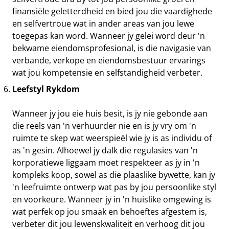
finansiële geletterdheid en bied jou die vaardighede
en selfvertroue wat in ander areas van jou lewe
toegepas kan word. Wanneer jy gelei word deur 'n
bekwame eiendomsprofesional, is die navigasie van
verbande, verkope en eiendomsbestuur ervarings
wat jou kompetensie en selfstandigheid verbeter.
Leefstyl Rykdom
Wanneer jy jou eie huis besit, is jy nie gebonde aan
die reels van 'n verhuurder nie en is jy vry om 'n
ruimte te skep wat weerspieël wie jy is as individu of
as 'n gesin. Alhoewel jy dalk die regulasies van 'n
korporatiewe liggaam moet respekteer as jy in 'n
kompleks koop, sowel as die plaaslike bywette, kan jy
'n leefruimte ontwerp wat pas by jou persoonlike styl
en voorkeure. Wanneer jy in 'n huislike omgewing is
wat perfek op jou smaak en behoeftes afgestem is,
verbeter dit jou lewenskwaliteit en verhoog dit jou