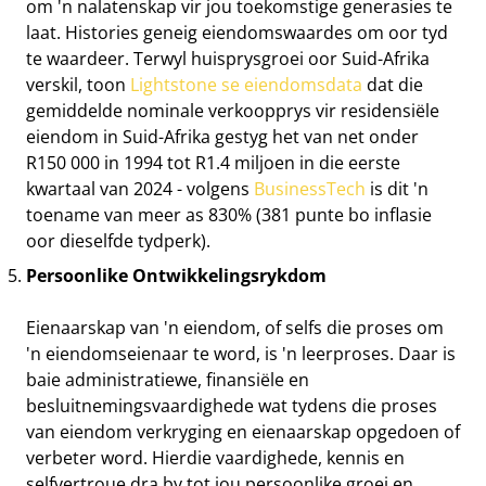
om 'n nalatenskap vir jou toekomstige generasies te
laat. Histories geneig eiendomswaardes om oor tyd
te waardeer. Terwyl huisprysgroei oor Suid-Afrika
verskil, toon
Lightstone se eiendomsdata
dat die
gemiddelde nominale verkoopprys vir residensiële
eiendom in Suid-Afrika gestyg het van net onder
R150 000 in 1994 tot R1.4 miljoen in die eerste
kwartaal van 2024 - volgens
BusinessTech
is dit 'n
toename van meer as 830% (381 punte bo inflasie
oor dieselfde tydperk).
Persoonlike Ontwikkelingsrykdom
Eienaarskap van 'n eiendom, of selfs die proses om
'n eiendomseienaar te word, is 'n leerproses. Daar is
baie administratiewe, finansiële en
besluitnemingsvaardighede wat tydens die proses
van eiendom verkryging en eienaarskap opgedoen of
verbeter word. Hierdie vaardighede, kennis en
selfvertroue dra by tot jou persoonlike groei en