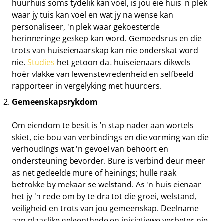
huurhuis soms tydelik kan voel, is jou eie huis 'n plek
waar jy tuis kan voel en wat jy na wense kan
personaliseer, 'n plek waar gekoesterde
herinneringe geskep kan word. Gemoedsrus en die
trots van huiseienaarskap kan nie onderskat word
nie.
Studies
het getoon dat huiseienaars dikwels
hoër vlakke van lewenstevredenheid en selfbeeld
rapporteer in vergelyking met huurders.
Gemeenskapsrykdom
Om eiendom te besit is ’n stap nader aan wortels
skiet, die bou van verbindings en die vorming van die
verhoudings wat 'n gevoel van behoort en
ondersteuning bevorder. Bure is verbind deur meer
as net gedeelde mure of heinings; hulle raak
betrokke by mekaar se welstand. As 'n huis eienaar
het jy 'n rede om by te dra tot die groei, welstand,
veiligheid en trots van jou gemeenskap. Deelname
aan plaaslike geleenthede en inisiatiewe verbeter nie