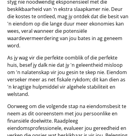
styg nie noodwendig eksponensieel met die
beskikbaarheid van 'n ekstra slaapkamer nie. Deur
die kostes te ontleed, mag jy ontdek dat die besit van
'n eiendom op die lange duur meer ekonomies kan
wees, veral wanneer die potensiële
waardevermeerdering van jou bates in ag geneem
word.
As jy wag vir die perfekte oomblik of die perfekte
huis, besef jy dalk nie dat jy 'n geleentheid misloop
om 'n nalatenskap vir jou gesin te skep nie. Eiendom
verseker meer as net fiskale rykdom; dit kan dien as
'n kragtige hulpmiddel vir algehele stabiliteit en
welstand.
Oorweeg om die volgende stap na eiendomsbesit te
neem as dit ooreenstem met jou persoonlike en
finansiële doelwitte. Raadpleeg
eiendomsprofessionele, evalueer jou gereedheid en
verken die opsies wat beskikbaar is vir jou. Belegging