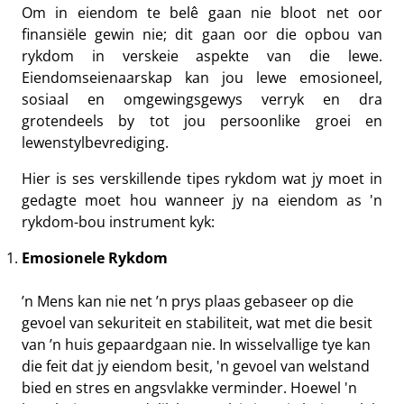
Om in eiendom te belê gaan nie bloot net oor
finansiële gewin nie; dit gaan oor die opbou van
rykdom in verskeie aspekte van die lewe.
Eiendomseienaarskap kan jou lewe emosioneel,
sosiaal en omgewingsgewys verryk en dra
grotendeels by tot jou persoonlike groei en
lewenstylbevrediging.
Hier is ses verskillende tipes rykdom wat jy moet in
gedagte moet hou wanneer jy na eiendom as 'n
rykdom-bou instrument kyk:
Emosionele Rykdom
’n Mens kan nie net ’n prys plaas gebaseer op die
gevoel van sekuriteit en stabiliteit, wat met die besit
van ’n huis gepaardgaan nie. In wisselvallige tye kan
die feit dat jy eiendom besit, 'n gevoel van welstand
bied en stres en angsvlakke verminder. Hoewel 'n