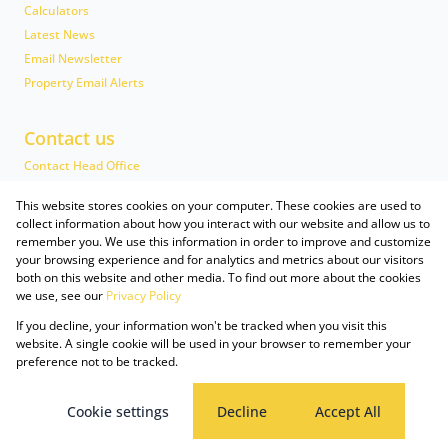
Calculators
Latest News
Email Newsletter
Property Email Alerts
Contact us
Contact Head Office
Head Office Team
This website stores cookies on your computer. These cookies are used to
Associated Partners
collect information about how you interact with our website and allow us to
remember you. We use this information in order to improve and customize
your browsing experience and for analytics and metrics about our visitors
both on this website and other media. To find out more about the cookies
we use, see our
Privacy Policy
Registered with the PPRA
If you decline, your information won't be tracked when you visit this
Powered by
Prop Data
website. A single cookie will be used in your browser to remember your
Copyright © 2026 Just Property
preference not to be tracked.
Sitemap
Privacy Policy
Request Information
Cookies
Cookie settings
Decline
Accept All