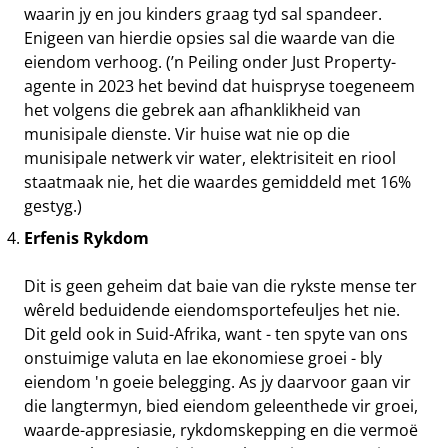
waarin jy en jou kinders graag tyd sal spandeer.
Enigeen van hierdie opsies sal die waarde van die
eiendom verhoog. (’n Peiling onder Just Property-
agente in 2023 het bevind dat huispryse toegeneem
het volgens die gebrek aan afhanklikheid van
munisipale dienste. Vir huise wat nie op die
munisipale netwerk vir water, elektrisiteit en riool
staatmaak nie, het die waardes gemiddeld met 16%
gestyg.)
Erfenis Rykdom
Dit is geen geheim dat baie van die rykste mense ter
wêreld beduidende eiendomsportefeuljes het nie.
Dit geld ook in Suid-Afrika, want - ten spyte van ons
onstuimige valuta en lae ekonomiese groei - bly
eiendom 'n goeie belegging. As jy daarvoor gaan vir
die langtermyn, bied eiendom geleenthede vir groei,
waarde-appresiasie, rykdomskepping en die vermoë