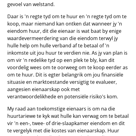
gevoel van welstand.
Daar is 'n regte tyd om te huur en 'n regte tyd om te
koop, maar niemand kan ontken dat wanneer jy 'n
eiendom huur, dit die eienaar is wat baat by enige
waardevermeerdering van die eiendom terwyl jy
hulle help om hulle verband af te betaal of 'n
inkomste uit jou huur te verdien nie. As jy van plan is
om vir 'n redelike tyd op een plek te bly, kan dit
voordelig wees om te oorweeg om te koop eerder as
om te huur. Dit is egter belangrik om jou finansiële
situasie en marktoestande versigtig te evalueer,
aangesien eienaarskap ook met
verantwoordelikhede en potensiële risiko's kom.
My raad aan toekomstige eienaars is om na die
huurtariewe te kyk wat hulle kan verwag om te betaal
vir 'n een-, twee- of drie-slaapkamer eiendom en dit
te vergelyk met die kostes van eienaarskap. Huur